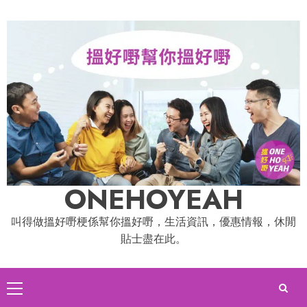
Skip
to
content
ONEHOYEAH
叫得做搵好嘢梗係幫你搵好嘢，生活資訊，優惠情報，休閒
貼士盡在此。
Primary
Menu