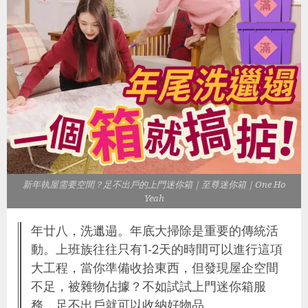
新年執屋需要空間？足不出戶的上門迷你箱｜至尊迷你箱｜One Ho
Yeah
年廿八，洗邋遢。年底大掃除是重要的傳統活
動。上班族往往只有1-2天的時間可以進行這項
大工程，當你準備收拾東西，但發現屋企空間
不足，被雜物佔據？不如試試上門迷你箱服
務，足不出戶就可以收納好物品。