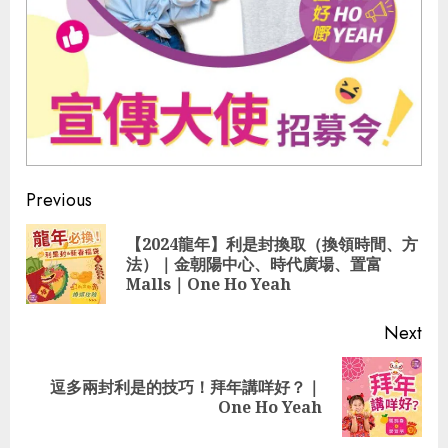
Continue
Previous
Reading
【2024龍年】利是封換取（換領時間、方
Pre
法）｜金朝陽中心、時代廣場、置富
pos
Malls｜One Ho Yeah
Next
逗多兩封利是的技巧！拜年講咩好？｜
Next
One Ho Yeah
post: