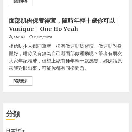
閱讀更多
生活Tips
Fashion
Grooming
面部肌肉保養得宜，隨時年輕十歲你可以 |
Vonique | One Ho Yeah
JANE SUI
15/02/2023
相信唔少人都同筆者一樣有做運動嘅習慣，做運動對身
體好，咁你又有無為自己嘅面部做運動呢？筆者有朋友
大家年紀相若，但望上總有種年輕十歲感覺，姊妹話原
來我對眼出事，可能你都有同樣問題。
閱讀更多
分類
日本旅行