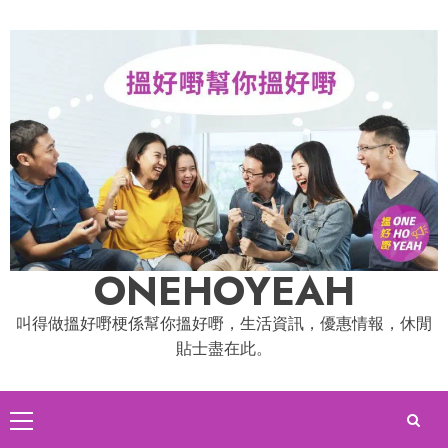
Skip
to
content
ONEHOYEAH
叫得做搵好嘢梗係幫你搵好嘢，生活資訊，優惠情報，休閒
貼士盡在此。
Primary
Menu