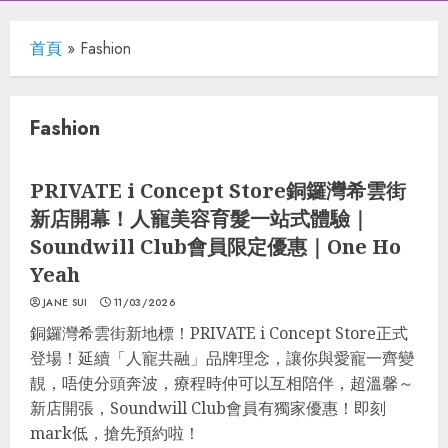
首頁
»
Fashion
Fashion
生活貼士
懶人包
Fashion
Grooming
PRIVATE i Concept Store銅鑼灣希雲街
新店開幕！人寵美容育髮一站式體驗｜
Soundwill Club會員限定優惠｜One Ho
Yeah
JANE SUI
11/03/2026
銅鑼灣希雲街新地標！PRIVATE i Concept Store正式
登場！延續「人寵共融」品牌理念，讓你與愛寵一齊變
靚，唔使分頭奔波，療程時仲可以互相陪伴，超溫馨～
新店開張，Soundwill Club會員有獨家優惠！即刻
mark低，搶先預約啦！