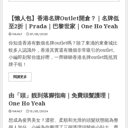
格價
港邊走走
最著數優惠
Fashion
Grooming
【懶人包】香港名牌Outlet開倉？｜名牌低
至2折｜Prada｜巴黎世家｜One Ho Yeah
HANLY
07/05/2025
你知道香港有數個名牌outlet嗎？除了東涌的東薈城比
較多人認識外，香港其實還有幾個非常吸引的outlet。
小編即刻幫你搵好嘢，一齊睇睇香港名牌outlet既抵買
牌子啦！
閱讀更多
美容
生活貼士
最著數優惠
Fashion
Grooming
由「頭」靚到落腳指南｜免費頭髮護理｜
One Ho Yeah
HANLY
13/03/2024
想成為俊男美女？濃密、柔順和光滑的頭髮狀態能為整
個人加分。小編為你整理了三個護理頭髮的小貼士，齊