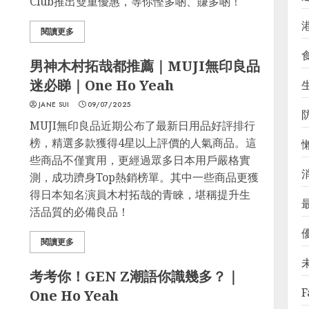
Club推出雙重優惠，等你慳多啲、賺多啲！
閱讀更多
男神木村拓哉都推薦｜MUJI無印良品
迷必睇｜One Ho Yeah
生
JANE SUI
09/07/2025
MUJI無印良品近期公布了最新日用品好評排行
榜，精選多款獲得4星以上評價的人氣商品。這
些商品不僅實用，更經過眾多日本用戶嚴格實
測，成功躋身Top熱銷榜單。其中一些商品更獲
得日本知名演員木村拓哉的青睞，堪稱提升生
活品質的必備良品！
閱讀更多
考考你！GEN Z潮語你識幾多？｜
F
One Ho Yeah