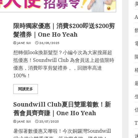
A
限時獨家優惠｜消費$200即送$200剪
髮禮券｜One Ho Yeah
JANE SUI
26/08/2025
想轉個look換新髮型？小編今次為大家搜羅超
抵優惠！Soundwill Club 為會員送上超值限時
優惠，消費即享剪髮禮券，，回贈率高達
100%！
閱讀更多
Soundwill Club夏日雙重着數！新
舊會員齊齊賺｜One Ho Yeah
JANE SUI
25/07/2025
T
暑假著數優惠又嚟啦！今次銅鑼灣Soundwill