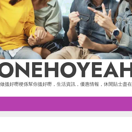
ONEHOYEA
做搵好嘢梗係幫你搵好嘢，生活資訊，優惠情報，休閒貼士盡在