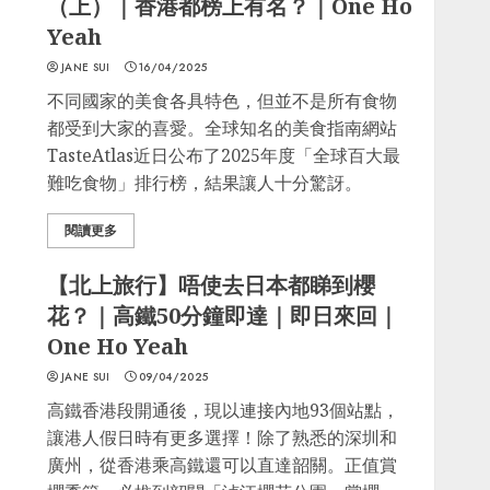
（上）｜香港都榜上有名？｜One Ho
Yeah
JANE SUI
16/04/2025
不同國家的美食各具特色，但並不是所有食物
都受到大家的喜愛。全球知名的美食指南網站
TasteAtlas近日公布了2025年度「全球百大最
難吃食物」排行榜，結果讓人十分驚訝。
閱讀更多
【北上旅行】唔使去日本都睇到櫻
花？｜高鐵50分鐘即達｜即日來回｜
One Ho Yeah
JANE SUI
09/04/2025
高鐵香港段開通後，現以連接內地93個站點，
讓港人假日時有更多選擇！除了熟悉的深圳和
廣州，從香港乘高鐵還可以直達韶關。正值賞