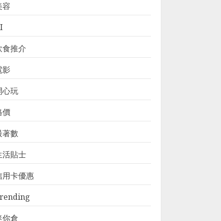
美容
I
飲食推介
電影
開心玩
格價
最著數
生活貼士
信用卡優惠
rending
迷你倉