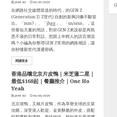
JANE SUI
02/07/2025
G
在網路社交媒體當道的時代，的GEN Z
(Generation Z/ Z世代) 自創的新興詞彙不斷冒
出。「mm7」、「jhgg」、「sn/smn」，這
些看似天書的用語，對於GEN Z來說卻是再熟
悉不過的日常對話。想跟上年輕人的語言潮流
嗎？小編為你整理GEN Z常用的網路潮語，讓
你秒懂新世代溝通密碼。
閱讀更多
香港品嚐北京片皮鴨｜米芝蓮二星｜
最低$168起｜餐廳推介｜One Ho
Yeah
JANE SUI
04/06/2025
北京填鴨，又稱片皮鴨，作為享譽全球的京菜
佳餚，深受港人歡迎。金黃酥脆的外皮，搭配
特製醬料和薄餅，風味絕佳。想知道在香港哪