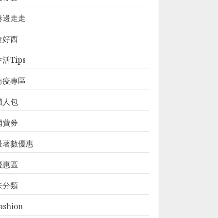
港邊走走
食好西
活Tips
防疫專區
懶人包
消費券
最著數優惠
優惠區
未分類
ashion