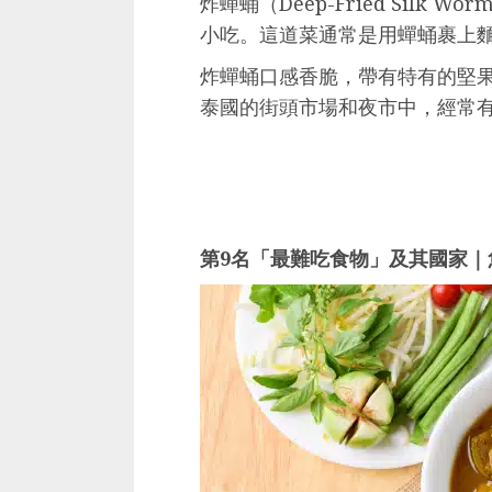
炸蟬蛹（Deep-Fried Silk
小吃。這道菜通常是用蟬蛹裹上
炸蟬蛹口感香脆，帶有特有的堅
泰國的街頭市場和夜市中，經常
第9名「最難吃食物」及其國家｜魚雜咖