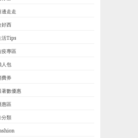
港邊走走
食好西
活Tips
防疫專區
懶人包
消費券
最著數優惠
優惠區
未分類
ashion