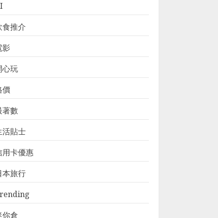
I
飲食推介
電影
開心玩
格價
最著數
生活貼士
信用卡優惠
日本旅行
rending
迷你倉