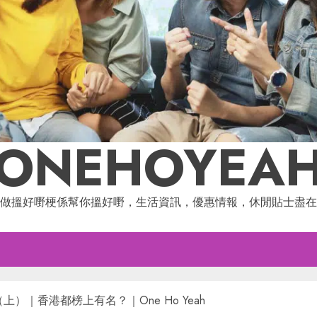
ONEHOYEA
做搵好嘢梗係幫你搵好嘢，生活資訊，優惠情報，休閒貼士盡在
上）｜香港都榜上有名？｜One Ho Yeah