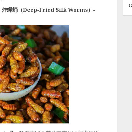
G
（Deep-Fried Silk Worms）-