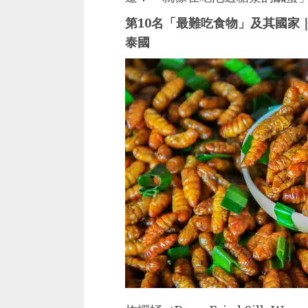
第10名「最難吃食物」及其國家｜炸蟬蛹
泰國