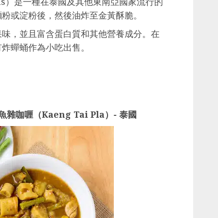
 Worms）是一種在泰國及其他東南亞國家流行的
麵粉或淀粉後，然後油炸至金黃酥脆。
果味，並且富含蛋白質和其他營養成分。在
有炸蟬蛹作為小吃出售。
喱（Kaeng Tai Pla）- 泰國