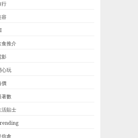
旅行
美容
I
飲食推介
電影
開心玩
格價
最著數
生活貼士
rending
迷你倉