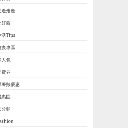
港邊走走
食好西
活Tips
防疫專區
懶人包
消費券
最著數優惠
優惠區
未分類
ashion