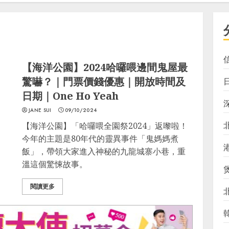
【海洋公園】2024哈囉喂邊間鬼屋最
驚嚇？｜門票價錢優惠｜開放時間及
日期｜One Ho Yeah
JANE SUI
09/10/2024
【海洋公園】「哈囉喂全園祭2024」返嚟啦！
今年的主題是80年代的靈異事件「鬼媽媽煮
飯」，帶領大家進入神秘的九龍城寨小巷，重
溫這個驚悚故事。
閱讀更多