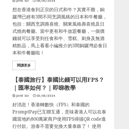
JANE SUI
08/05/2024
想在香港食到正宗的日式和牛？其實不難，銅
鑼灣已經有3間不同烹調風格的日本和牛餐廳，
包括：關西烹調壽喜燒、關東風格壽喜燒及日
式燒肉餐廳。當中更有和牛放題餐廳，一個價
錢就可以享受到任食和牛、雪糕、刺身及無酒
精飲品，馬上看看小編推介的3間銅鑼灣必食日
本和牛餐廳啦！
閱讀更多
【泰國旅行】泰國比錢可以用FPS？
｜匯率如何？｜即睇教學
JANE SUI
03/05/2024
好消息！香港轉數快（FPS）和泰國的
PromptPay已互聯互通，意味著港人可以在泰
國當地約800萬家商戶使用FPS掃描QR code進
行付款。游泰不需要兌換大量泰銖了！ 使用