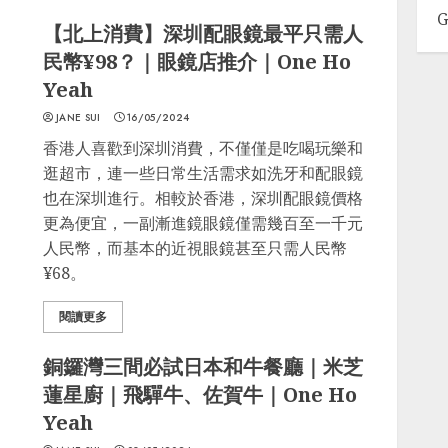
G
【北上消費】深圳配眼鏡最平只需人
民幣¥98？｜眼鏡店推介｜One Ho
Yeah
JANE SUI
16/05/2024
香港人喜歡到深圳消費，不僅僅是吃喝玩樂和
逛超市，連一些日常生活需求如洗牙和配眼鏡
也在深圳進行。相較於香港，深圳配眼鏡價格
更為便宜，一副漸進鏡眼鏡僅需幾百至一千元
人民幣，而基本的近視眼鏡甚至只需人民幣
¥68。
閱讀更多
銅鑼灣三間必試日本和牛餐廳｜米芝
蓮星廚｜飛驒牛、佐賀牛｜One Ho
Yeah