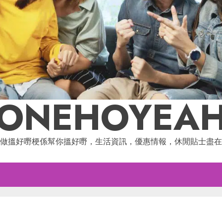
ONEHOYEA
做搵好嘢梗係幫你搵好嘢，生活資訊，優惠情報，休閒貼士盡在