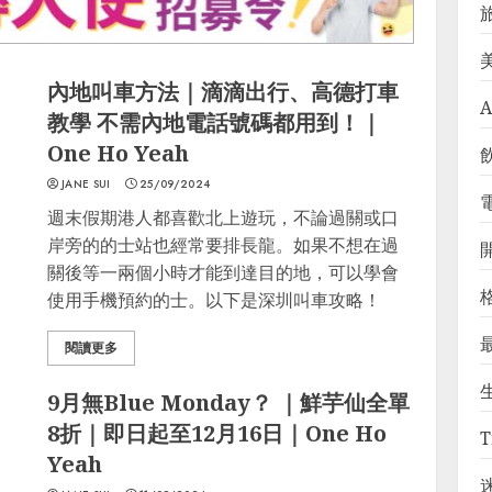
內地叫車方法｜滴滴出行、高德打車
A
教學 不需內地電話號碼都用到！｜
One Ho Yeah
JANE SUI
25/09/2024
週末假期港人都喜歡北上遊玩，不論過關或口
岸旁的的士站也經常要排長龍。如果不想在過
關後等一兩個小時才能到達目的地，可以學會
使用手機預約的士。以下是深圳叫車攻略！
閱讀更多
9月無Blue Monday？ ｜鮮芋仙全單
8折｜即日起至12月16日｜One Ho
T
Yeah