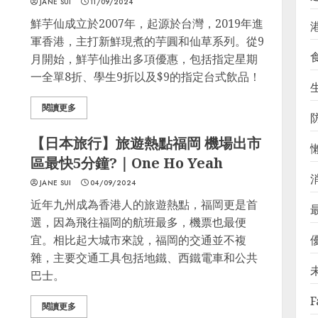
JANE SUI
11/09/2024
鮮芋仙成立於2007年，起源於台灣，2019年進
軍香港，主打新鮮現煮的芋圓和仙草系列。從9
月開始，鮮芋仙推出多項優惠，包括指定星期
一全單8折、學生9折以及$9的指定台式飲品！
生
閱讀更多
【日本旅行】旅遊熱點福岡 機場出市
區最快5分鐘?｜One Ho Yeah
JANE SUI
04/09/2024
近年九州成為香港人的旅遊熱點，福岡更是首
選，因為飛往福岡的航班最多，機票也最便
宜。相比起大城市來說，福岡的交通並不複
雜，主要交通工具包括地鐵、西鐵電車和公共
巴士。
F
閱讀更多