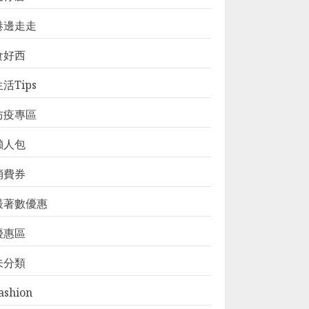
港邊走走
食好西
活Tips
防疫專區
懶人包
消費券
最著數優惠
優惠區
未分類
ashion