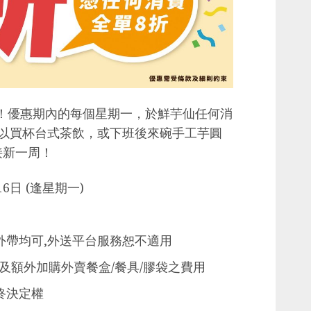
day！優惠期內的每個星期一，於鮮芋仙任何消
可以買杯台式茶飲，或下班後來碗手工芋圓
接新一周！
6日 (逢星期一)
外帶均可,外送平台服務恕不適用
券及額外加購外賣餐盒/餐具/膠袋之費用
終決定權