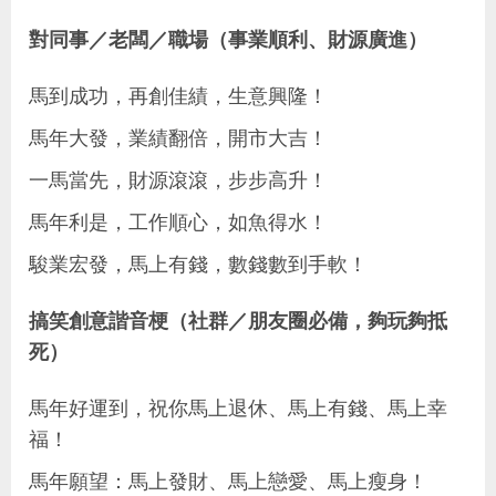
對同事／老闆／職場（事業順利、財源廣進）
馬到成功，再創佳績，生意興隆！
馬年大發，業績翻倍，開市大吉！
一馬當先，財源滾滾，步步高升！
馬年利是，工作順心，如魚得水！
駿業宏發，馬上有錢，數錢數到手軟！
搞笑創意諧音梗（社群／朋友圈
必備
，夠玩夠抵
死）
馬年好運到，祝你馬上退休、馬上有錢、馬上幸
福！
馬年願望：馬上發財、馬上戀愛、馬上瘦身！