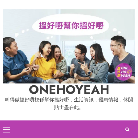
Skip
to
content
ONEHOYEAH
叫得做搵好嘢梗係幫你搵好嘢，生活資訊，優惠情報，休閒
貼士盡在此。
Primary
Menu