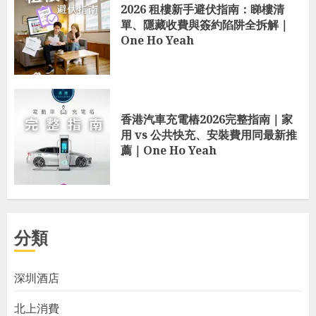
2026 租樓新手避伏指南：睇樓清
單、隱藏收費與簽約陷阱全拆解｜
One Ho Yeah
香港汽車充電樁2026完整指南｜家
用 vs 公共快充、安裝費用同最新推
薦｜One Ho Yeah
分類
深圳酒店
北上消費