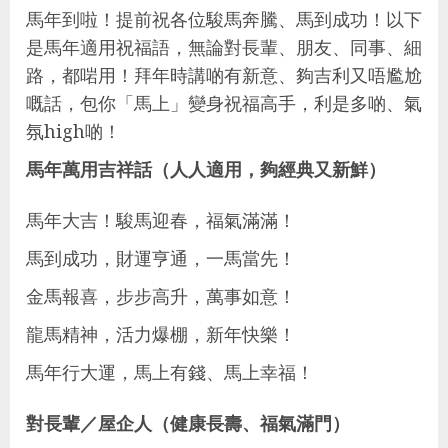
馬年到啦！提前祝各位駿馬奔騰、馬到成功！以下
是馬年適用祝福語，無論對長輩、朋友、同事、細
路，都啱用！拜年時講啲有新意、夠吉利又唔尷尬
嘅話，包你「馬上」變身祝福高手，利是多啲、氣
氛high啲！
馬年萬用吉祥話（人人適用，夠經典又新鮮）
馬年大吉！駿馬迎春，福氣滿滿！
馬到成功，財運亨通，一馬當先！
金馬報喜，步步高升，萬事如意！
龍馬精神，活力爆棚，新年快樂！
馬年行大運，馬上有錢、馬上幸福！
對長輩／屋企人（健康長壽、福氣滿門）