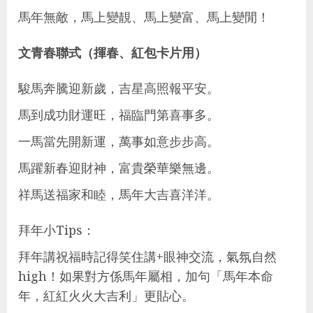
馬年無敵，馬上變靚、馬上變富、馬上變閒！
文青春聯式（揮春、紅包卡片用）
駿馬奔騰迎新歲，吉星高照報平安。
馬到成功財運旺，福臨門第喜事多。
一馬當先開新運，萬事如意步步高。
馬躍新春迎財神，富貴榮華樂無邊。
祥馬送福家和睦，馬年大吉喜洋洋。
拜年小Tips：
拜年講祝福時記得笑住講+眼神交流，氣氛自然
high！如果對方係馬年屬相，加句「馬年本命
年，紅紅火火大吉利」更貼心。