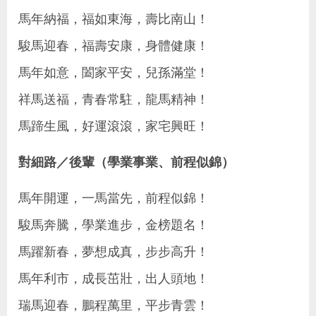
馬年納福，福如東海，壽比南山！
駿馬迎春，福壽安康，身體健康！
馬年如意，闔家平安，兒孫滿堂！
祥馬送福，青春常駐，龍馬精神！
馬蹄生風，好運滾滾，家宅興旺！
對細路／後輩（學業事業、前程似錦）
馬年開運，一馬當先，前程似錦！
駿馬奔騰，學業進步，金榜題名！
馬躍新春，夢想成真，步步高升！
馬年利市，成長茁壯，出人頭地！
瑞馬迎春，鵬程萬里，平步青雲！