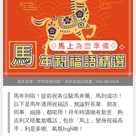
馬年新春｜拜年唔使詞窮！馬年祝福語精選｜One Ho Yeah
馬年到啦！提前祝各位駿馬奔騰、馬到成功！
以下是馬年適用祝福語，無論對長輩、朋友、
同事、細路，都啱用！拜年時講啲有新意、夠
吉利又唔尷尬嘅話，包你「馬上」變身祝福高
手，利是多啲、氣氛high啲！