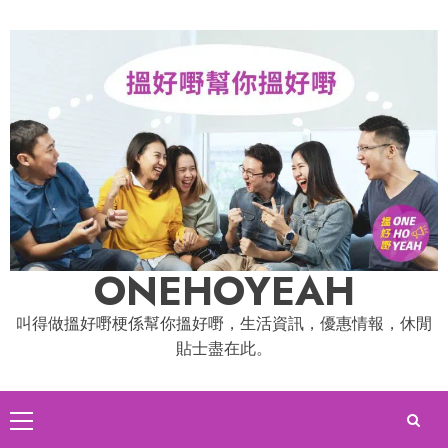
Skip
to
content
ONEHOYEAH
叫得做搵好嘢梗係幫你搵好嘢，生活資訊，優惠情報，休閒
貼士盡在此。
Primary
Menu