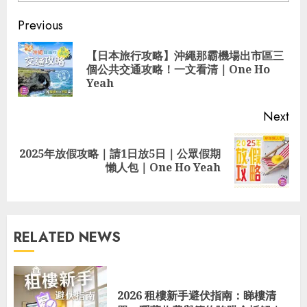
Continue
Previous
Reading
【日本旅行攻略】沖繩那霸機場出市區三
Pre
個公共交通攻略！一文看清｜One Ho
pos
Yeah
Next
2025年放假攻略｜請1日放5日｜公眾假期
Next
懶人包｜One Ho Yeah
post:
RELATED NEWS
2026 租樓新手避伏指南：睇樓清