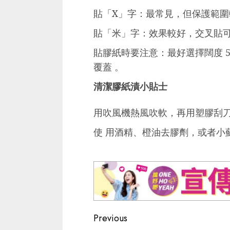
貼「X」字：最常見，但保護範圍
貼「米」字：效果較好，交叉貼
貼膠紙時要注意：最好選擇闊度 5
覆蓋 。
清潔膠紙漬小貼士
用吹風機熱風吹軟，再用塑膠刮
使 用酒精、橙油去膠劑，或者小
Continue
Previous