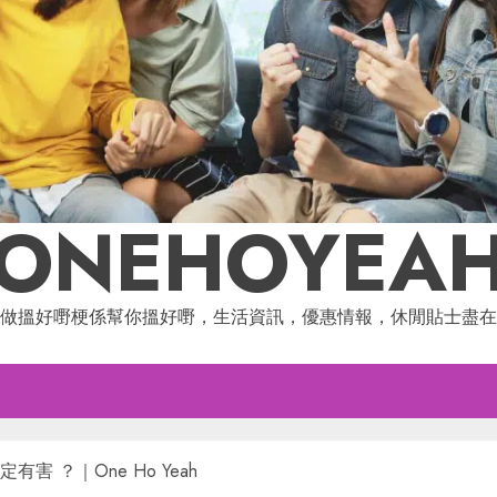
ONEHOYEA
做搵好嘢梗係幫你搵好嘢，生活資訊，優惠情報，休閒貼士盡在
 ？｜One Ho Yeah