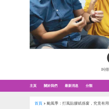
叫得
主頁
關於我們
最新消息
分類
首頁
»
颱風季：打風貼膠紙係窗，究竟有用定有害