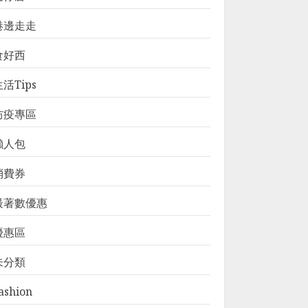
港邊走走
食好西
活Tips
防疫專區
懶人包
消費券
最著數優惠
優惠區
未分類
ashion