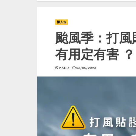
懶人包
颱風季：打風
有用定有害 ？｜
HANLY
03/06/2026