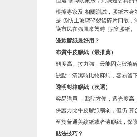
但這 個傳統做法，到底是否真的
根據專家及 相關測試，膠紙本身
是 係防止玻璃碎裂後碎片四散，
議市民在強風來襲時 貼窗膠紙。
邊款膠紙最好用？
布質牛皮膠紙（最推薦）
韌度高、拉力強，最能固定玻璃碎
缺點：清潔時比較麻煩，容易留下
透明封箱膠紙（次選）
容易購買 ，黏貼方便，透光度高
保護力比牛皮膠紙稍弱，但仍 算
至於普通美紋紙或者薄膠紙，保護
貼法
技巧
？