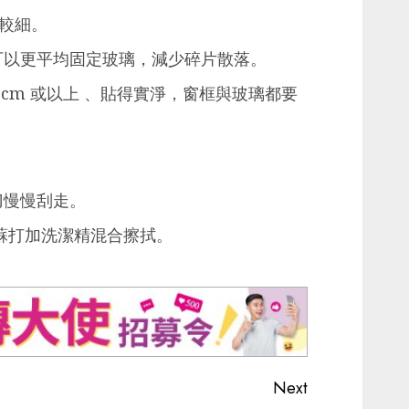
較細。
可以更平均固定玻璃，減少碎片散落。
cm 或以上 、貼得實淨，窗框與玻璃都要
刀慢慢刮走。
蘇打加洗潔精混合擦拭。
Next