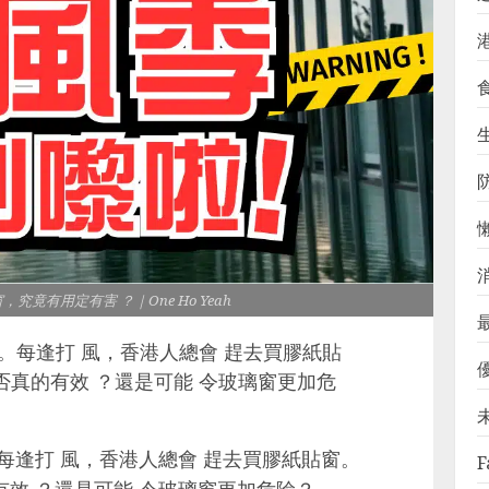
生
竟有用定有害 ？｜One Ho Yeah
 。每逢打 風，香港人總會 趕去買膠紙貼
否真的有效 ？還是可能 令玻璃窗更加危
每逢打 風，香港人總會 趕去買膠紙貼窗。
F