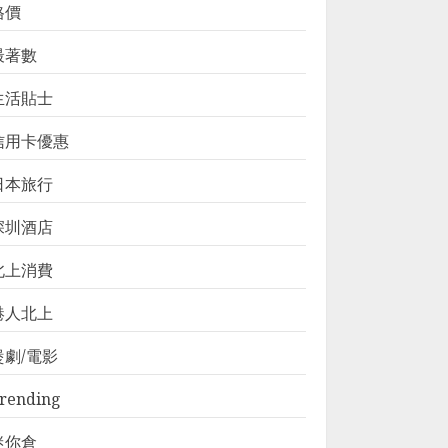
格價
最著數
生活貼士
信用卡優惠
日本旅行
深圳酒店
北上消費
港人北上
煲劇/電影
rending
迷你倉