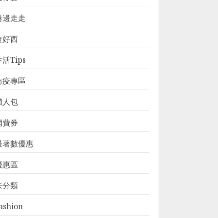
港邊走走
食好西
活Tips
防疫專區
懶人包
消費券
最著數優惠
優惠區
未分類
ashion