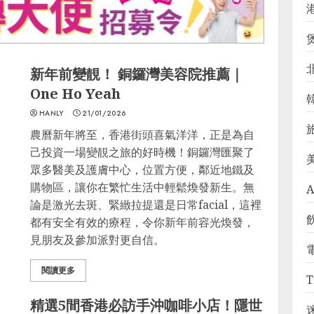
新年前變靚！ 銅鑼灣美容院推薦｜
One Ho Yeah
HANLY
21/01/2026
農曆新年將至，香港街頭喜氣洋洋，正是為自
己投資一場變靚之旅的好時機！銅鑼灣匯聚了
眾多醫美及護膚中心，位置方便，鄰近地鐵及
購物區，讓你在繁忙生活中輕鬆煥發新生。無
A
論是激光去斑、緊緻拉提還是日常facial，這裡
都有安全有效的療程，令你新年前容光煥發，
見朋友及參加派對更自信。
閱讀更多
T
精選5間香港必訪手沖咖啡小店！隱世