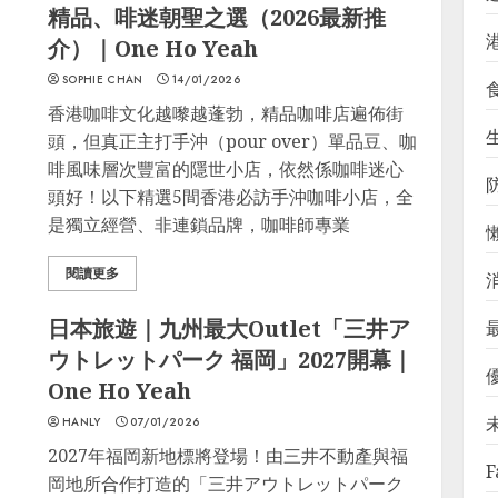
精品、啡迷朝聖之選（2026最新推
介）｜One Ho Yeah
SOPHIE CHAN
14/01/2026
香港咖啡文化越嚟越蓬勃，精品咖啡店遍佈街
生
頭，但真正主打手沖（pour over）單品豆、咖
啡風味層次豐富的隱世小店，依然係咖啡迷心
頭好！以下精選5間香港必訪手沖咖啡小店，全
是獨立經營、非連鎖品牌，咖啡師專業
閱讀更多
日本旅遊｜九州最大Outlet「三井ア
ウトレットパーク 福岡」2027開幕｜
One Ho Yeah
HANLY
07/01/2026
2027年福岡新地標將登場！由三井不動產與福
F
岡地所合作打造的「三井アウトレットパーク