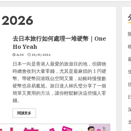
y 2026
去日本旅行如何處理一堆硬幣｜One
Ho Yeah
ALEX
28/01/2026
日本一向是香港人最愛的旅遊目的地，但購物
時總會收到大量零錢，尤其是最麻煩的 1 円硬
幣。帶硬幣回港既佔空間又重，結帳時慢慢數
硬幣也容易尷尬。旅日達人林氏璧分享了一個
簡單又實用的方法，讓你輕鬆解決這些惱人零
錢。
閱讀更多