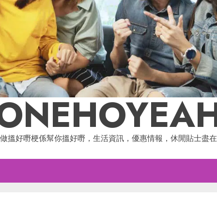
ONEHOYEA
做搵好嘢梗係幫你搵好嘢，生活資訊，優惠情報，休閒貼士盡在