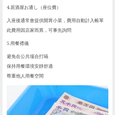
4.居酒屋お通し（座位費）
入座後通常會提供開胃小菜，費用自動計入帳單
此費用因店家而異，可事先詢問
5.用餐禮儀
避免在公共場合打嗝
保持用餐環境安靜舒適
尊重他人用餐空間