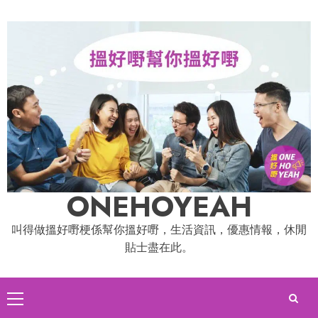
Skip
to
content
ONEHOYEAH
叫得做搵好嘢梗係幫你搵好嘢，生活資訊，優惠情報，休閒
貼士盡在此。
Primary
Menu