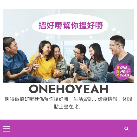
Skip
to
content
ONEHOYEAH
叫得做搵好嘢梗係幫你搵好嘢，生活資訊，優惠情報，休閒
貼士盡在此。
Primary
Menu