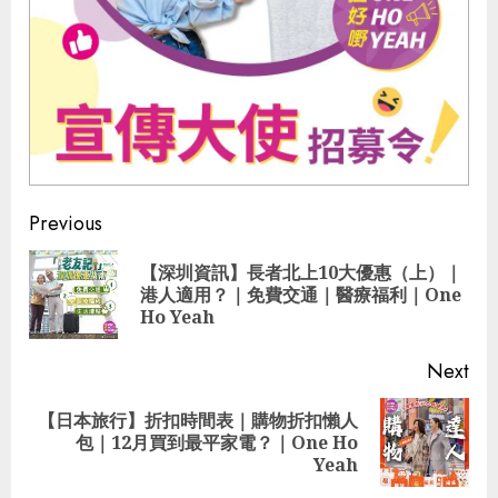
Continue
Previous
Reading
【深圳資訊】長者北上10大優惠（上）｜
Pre
港人適用？｜免費交通｜醫療福利｜One
pos
Ho Yeah
Next
【日本旅行】折扣時間表｜購物折扣懶人
Next
包｜12月買到最平家電？｜One Ho
post:
Yeah