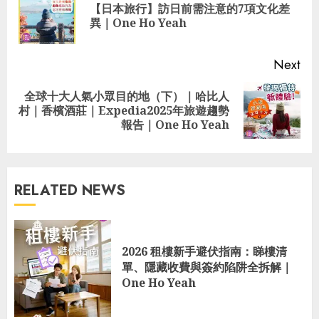
【日本旅行】訪日前需注意的7項文化差
Pre
異｜One Ho Yeah
pos
Next
全球十大人氣小眾目的地（下）｜哈比人
Next
村｜香檳酒莊｜Expedia2025年旅遊趨勢
post:
報告｜One Ho Yeah
RELATED NEWS
2026 租樓新手避伏指南：睇樓清
單、隱藏收費與簽約陷阱全拆解｜
One Ho Yeah