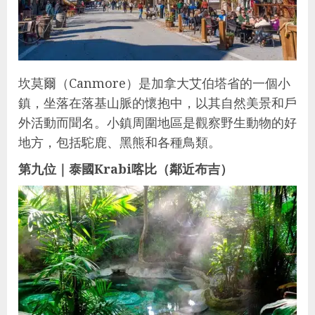
坎莫爾（Canmore）是加拿大艾伯塔省的一個小
鎮，坐落在落基山脈的懷抱中，以其自然美景和戶
外活動而聞名。小鎮周圍地區是觀察野生動物的好
地方，包括駝鹿、黑熊和各種鳥類。
第九位｜泰國Krabi喀比（鄰近布吉）