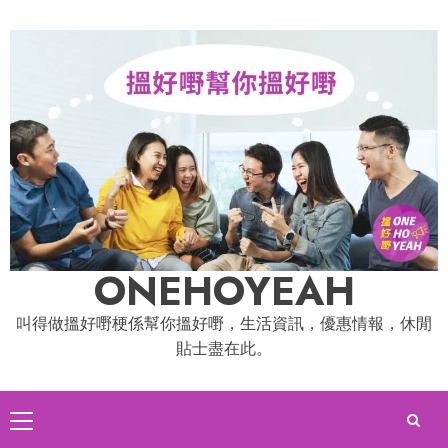
Skip
to
content
ONEHOYEAH
叫得做搵好嘢梗係幫你搵好嘢，生活資訊，優惠情報，休閒
貼士盡在此。
Primary
Menu