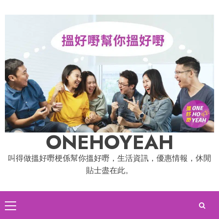
Skip
to
content
ONEHOYEAH
叫得做搵好嘢梗係幫你搵好嘢，生活資訊，優惠情報，休閒
貼士盡在此。
Primary
Menu