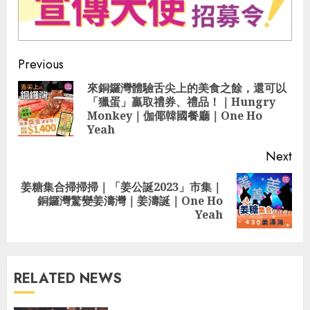
Continue
Previous
Reading
來銅鑼灣體驗舌尖上的美食之餘，還可以
「獵蛋」贏取禮券、禮品！｜Hungry
Pre
Monkey｜伽倻韓國餐廳｜One Ho
pos
Yeah
Next
姜糖集合掃掃掃｜「姜公誕2023」市集｜
Next
銅鑼灣驚變姜濤灣｜姜濤誕｜One Ho
post:
Yeah
RELATED NEWS