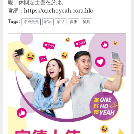
報，休閒貼士盡在於此。
官網：
https://onehoyeah.com.hk/
Tags:
港邊走走
家居
家品
傢俬
餐具