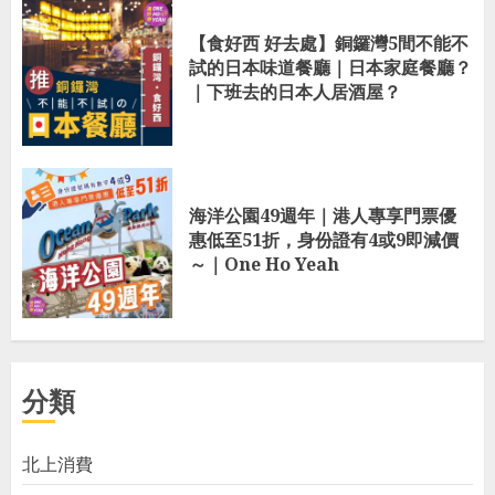
【食好西 好去處】銅鑼灣5間不能不
試的日本味道餐廳｜日本家庭餐廳？
｜下班去的日本人居酒屋？
海洋公園49週年｜港人專享門票優
惠低至51折，身份證有4或9即減價
～｜One Ho Yeah
分類
北上消費