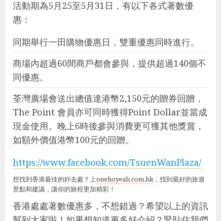
活動期為5月25至5月31日，有以下各式著數優
惠：
同期舉行一田購物優惠日，雙重優惠同時進行。
商場內超過60間商戶都會參與，提供超過140個不
同優惠。
荃灣廣場會送出總值達港幣2,150元的贈券回贈，
The Point 會員亦可同時獲得Point Dollar並當成
現金使用。晚上6時後參與消費更可獲其他獎賞，
如額外價值港幣100元的回贈。
https://www.facebook.com/TsuenWanPlaza/
想找到香港最佳的好去處？上
onehoyeah.com.hk
，找到最好的旅遊
景點和建議，讓你的旅程更加精彩！
香港處處著數優惠多，不想錯過？希望以上的資訊
幫到大家啦！如果想知道更多好介紹？緊貼住我們