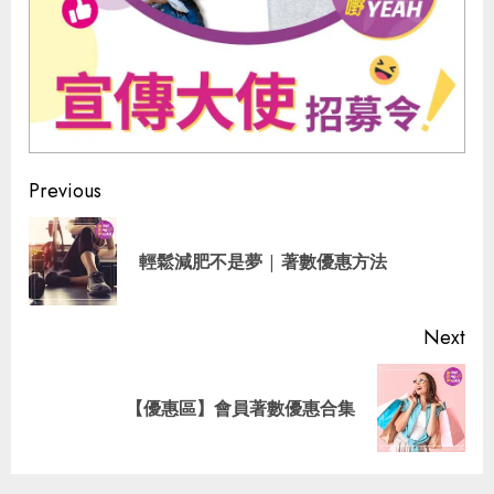
Continue
Previous
Reading
Pre
輕鬆減肥不是夢 | 著數優惠方法
pos
Next
Next
【優惠區】會員著數優惠合集
post: