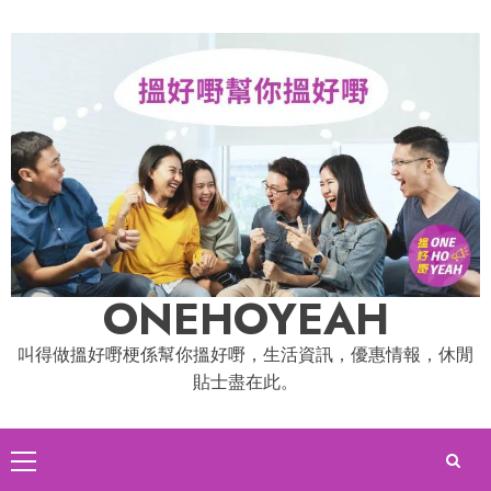
Skip
to
content
ONEHOYEAH
叫得做搵好嘢梗係幫你搵好嘢，生活資訊，優惠情報，休閒
貼士盡在此。
Primary
Menu