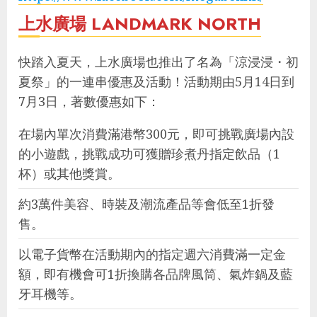
上水廣場 LANDMARK NORTH
快踏入夏天，上水廣場也推出了名為「涼浸浸・初
夏祭」的一連串優惠及活動！活動期由5月14日到
7月3日，著數優惠如下：
在場內單次消費滿港幣300元，即可挑戰廣場內設
的小遊戲，挑戰成功可獲贈珍煮丹指定飲品（1
杯）或其他獎賞。
約3萬件美容、時裝及潮流產品等會低至1折發
售。
以電子貨幣在活動期內的指定週六消費滿一定金
額，即有機會可1折換購各品牌風筒、氣炸鍋及藍
牙耳機等。