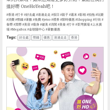
搵好嘢 OneHoYeah吧！
#香港 #打卡 #好去處 #港邊走走 #假日 #親子 #週末 #影相 #​​拍拖 #玩樂
#消費 #慳錢 #著數 #免費 #jetso #禮券 #限時優惠 #Shopping #行街 #
食嘢 #買嘢 #美容 #瘦身 #健美 #消閑 #美食 #打卡 #荃灣廣場 #上水廣
場 #MegaBox #金朝陽中心 #著數優惠
Tags:
好去處
慳錢
優惠
港邊走走
香港