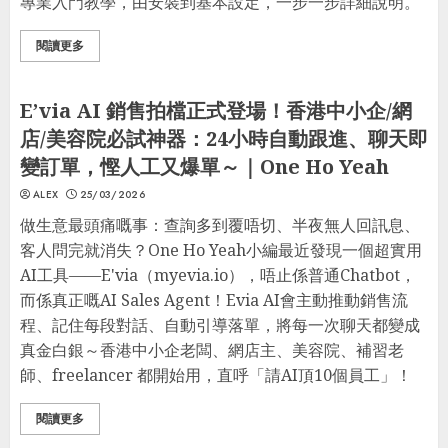
專業入門教學，由安裝到基本設定，一步一步詳細說明。
閱讀更多
生活貼士
Trending
E’via AI 銷售拍檔正式登場！香港中小企/網
店/美容院必試神器：24小時自動跟進、聊天即
變訂單，慳人工又爆單～｜One Ho Yeah
ALEX
25/03/2026
做生意最頭痛嘅事：查詢多到覆唔切、半夜無人回訊息、
客人問完就消失？One Ho Yeah小編最近發現一個超實用
AI工具——E'via（myevia.io），唔止係普通Chatbot，
而係真正嘅AI Sales Agent！Evia AI會主動推動銷售流
程、記住每段對話、自動引導落單，將每一次聊天都變成
真金白銀～香港中小企老闆、網店主、美容院、補習老
師、freelancer 都開始用，直呼「請AI頂10個員工」！
閱讀更多