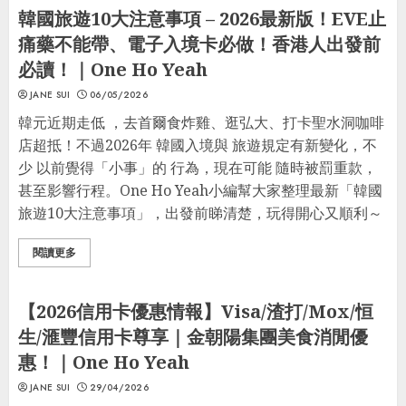
韓國旅遊10大注意事項 – 2026最新版！EVE止
痛藥不能帶、電子入境卡必做！香港人出發前
必讀！｜One Ho Yeah
JANE SUI
06/05/2026
韓元近期走低 ，去首爾食炸雞、逛弘大、打卡聖水洞咖啡
店超抵！不過2026年 韓國入境與 旅遊規定有新變化，不
少 以前覺得「小事」的 行為，現在可能 隨時被罰重款，
甚至影響行程。One Ho Yeah小編幫大家整理最新「韓國
旅遊10大注意事項」，出發前睇清楚，玩得開心又順利～
閱讀更多
信用卡優惠
最著數優惠
優惠區
【2026信用卡優惠情報】Visa/渣打/Mox/恒
生/滙豐信用卡尊享｜金朝陽集團美食消閒優
惠！｜One Ho Yeah
JANE SUI
29/04/2026