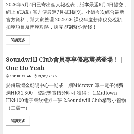
2026年5月4日已寄出個人報稅表，紙本最遲6月4日提交，
網上 eTAX / 智方便最遲7月4日提交。小編今次綜合最新
官方資料，幫大家整理 2025/26 課稅年度薪俸稅免稅額、
扣稅項目及慳稅攻略，睇完即刻幫你慳錢！
閱讀更多
生活貼士
最著數優惠
優惠區
Soundwill Club會員專享優惠震撼登場！｜
One Ho Yeah
SOPHIE CHAN
13/05/2026
於銅鑼灣金朝陽中心一期或二期Midtown 單一電子消費
滿HK$1,500，登記獎賞積分即可 獲得： 1.Midtown
HK$100電子餐飲禮券一張 2.Soundwill Club精選小禮物
（二選一）
閱讀更多
韓國旅行
旅行