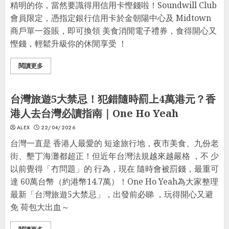
精明的你，當然要識得用信用卡慳錢啦！Soundwill Club
會員限定，憑指定銀行信用卡於金朝陽中心及 Midtown
商戶單一簽賬，即可換領 美食消閒電子禮券，食得開心又
慳錢，輕鬆升級你的休閒享受 ！
閱讀更多
開心玩
生活貼士
懶人包
台灣旅遊5大禁忌！犯錯隨時罰上4萬港元？香
港人去台灣必讀指南｜One Ho Yeah
ALEX
22/04/2026
台灣一直是 香港人最愛的 短途旅行地，夜市美食、九份老
街、墾丁海灘都超正！但近年台灣法規越來越嚴格 ，不 少
以前覺得「冇問題」的 行為，現在 隨時會被罰錢，最重可
達 60萬台幣（約港幣14.7萬）！One Ho Yeah為大家整理
最新「台灣旅遊5大禁忌」，出發前必睇 ，玩得開心又避
免 荷包大出血～