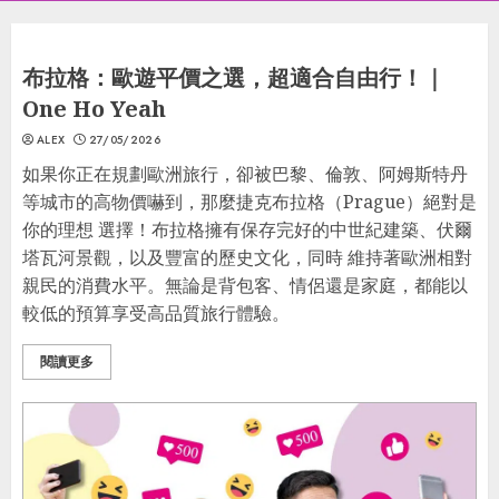
旅行
布拉格：歐遊平價之選，超適合自由行！｜
One Ho Yeah
ALEX
27/05/2026
如果你正在規劃歐洲旅行，卻被巴黎、倫敦、阿姆斯特丹
等城市的高物價嚇到，那麼捷克布拉格（Prague）絕對是
你的理想 選擇！布拉格擁有保存完好的中世紀建築、伏爾
塔瓦河景觀，以及豐富的歷史文化，同時 維持著歐洲相對
親民的消費水平。無論是背包客、情侶還是家庭，都能以
較低的預算享受高品質旅行體驗。
閱讀更多