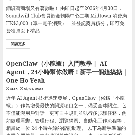
銅鑼灣商場又有著數啦！ 由即日起至2026年4月30日，
Soundwill Club會員於金朝陽中心二期 Midtown 消費滿
HK$3,000（單一電子消費），並登記獎賞積分，即可免
費獲贈以下禮品
閱讀更多
生活Tips
懶人包
OpenClaw（小龍蝦）入門教學｜ AI
Agent，24小時幫你做嘢！新手一個鐘搞掂｜
One Ho Yeah
ALEX
01/04/2026
近年 AI Agent 技術迅速發展，OpenClaw（俗稱「小龍
蝦」）作為增長最快的開源項目之一，備受全球關注。它
不僅能與用戶對話，更可自主規劃並執行多步驟任務，例
如處理電郵、管理行程、瀏覽網頁、自動化工作流程等，
相當於一位 24 小時在線的智能助理。 以下為新手準備的