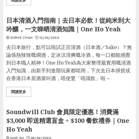
閱讀更多
日本旅行
未分類
日本清酒入門指南｜去日本必飲！從純米到大
吟釀，一文睇晒清酒知識｜One Ho Yeah
SOPHIE CHAN
16/04/2026
去日本旅行，點可以唔試正宗清酒（日本酒／Sake）？無
論係熱辣辣嘅燗酒，定冰涼清爽嘅冷酒，每一口都能感覺
到日本職人精神！One Ho Yeah為大家整理最實用嘅清酒
入門知識，由新手到進階玩家都啱用，下次去日本掃貨或
在香港日本居酒屋叫酒，唔使驚「唔識飲」啦～
閱讀更多
最著數優惠
Soundwill Club 會員限定優惠！消費滿
$3,000 即送精選盲盒 + $100 餐飲禮券｜One
Ho Yeah
JANE SUI
08/04/2026