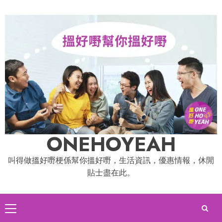
Skip
to
content
ONEHOYEAH
叫得做搵好嘢梗係幫你搵好嘢，生活資訊，優惠情報，休閒
貼士盡在此。
Primary
Menu