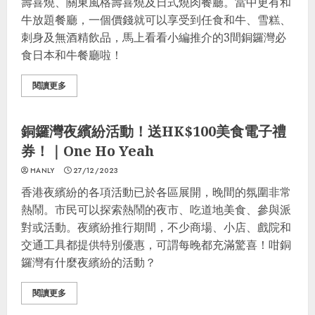
壽喜燒、關東風格壽喜燒及日式燒肉餐廳。當中更有和
牛放題餐廳，一個價錢就可以享受到任食和牛、雪糕、
刺身及無酒精飲品，馬上看看小編推介的3間銅鑼灣必
食日本和牛餐廳啦！
閱讀更多
最著數
銅鑼灣夜繽紛活動！送HK$100美食電子禮
券！｜One Ho Yeah
HANLY
27/12/2023
香港夜繽紛的各項活動已於各區展開，晚間的氛圍非常
熱鬧。市民可以探索熱鬧的夜市、吃道地美食、參與派
對或活動。夜繽紛推行期間，不少商場、小店、戲院和
交通工具都提供特別優惠，可謂每晚都充滿驚喜！咁銅
鑼灣有什麼夜繽紛的活動？
閱讀更多
開心玩
最著數
港邊走走
懶人包
最著數優惠
優惠區