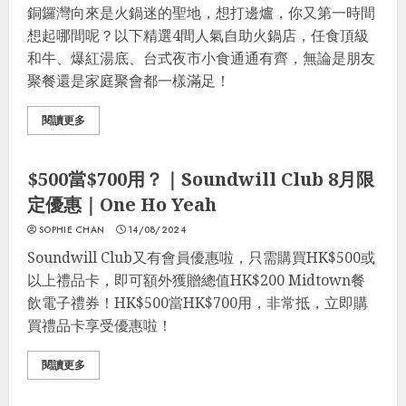
銅鑼灣向來是火鍋迷的聖地，想打邊爐，你又第一時間
想起哪間呢？以下精選4間人氣自助火鍋店，任食頂級
和牛、爆紅湯底、台式夜市小食通通有齊，無論是朋友
聚餐還是家庭聚會都一樣滿足！
閱讀更多
最著數
最著數優惠
$500當$700用？｜Soundwill Club 8月限
定優惠｜One Ho Yeah
SOPHIE CHAN
14/08/2024
Soundwill Club又有會員優惠啦，只需購買HK$500或
以上禮品卡，即可額外獲贈總值HK$200 Midtown餐
飲電子禮券！HK$500當HK$700用，非常抵，立即購
買禮品卡享受優惠啦！
閱讀更多
格價
最著數
生活貼士
北上消費
生活Tips
最著數優惠