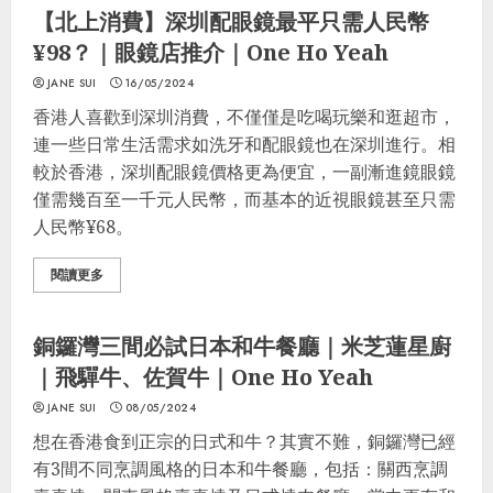
【北上消費】深圳配眼鏡最平只需人民幣
¥98？｜眼鏡店推介｜One Ho Yeah
JANE SUI
16/05/2024
香港人喜歡到深圳消費，不僅僅是吃喝玩樂和逛超市，
連一些日常生活需求如洗牙和配眼鏡也在深圳進行。相
較於香港，深圳配眼鏡價格更為便宜，一副漸進鏡眼鏡
僅需幾百至一千元人民幣，而基本的近視眼鏡甚至只需
人民幣¥68。
閱讀更多
格價
最著數
生活貼士
北上消費
銅鑼灣三間必試日本和牛餐廳｜米芝蓮星廚
｜飛驒牛、佐賀牛｜One Ho Yeah
JANE SUI
08/05/2024
想在香港食到正宗的日式和牛？其實不難，銅鑼灣已經
有3間不同烹調風格的日本和牛餐廳，包括：關西烹調