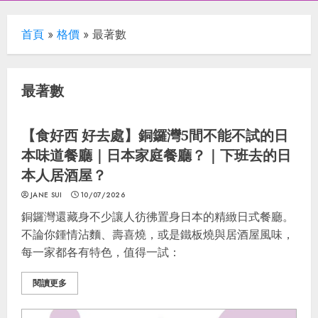
首頁
»
格價
»
最著數
最著數
最著數
飲食推介
港邊走走
食好西
消費券
【食好西 好去處】銅鑼灣5間不能不試的日
本味道餐廳｜日本家庭餐廳？｜下班去的日
本人居酒屋？
JANE SUI
10/07/2026
銅鑼灣還藏身不少讓人彷彿置身日本的精緻日式餐廳。
不論你鍾情沾麵、壽喜燒，或是鐵板燒與居酒屋風味，
每一家都各有特色，值得一試：
閱讀更多