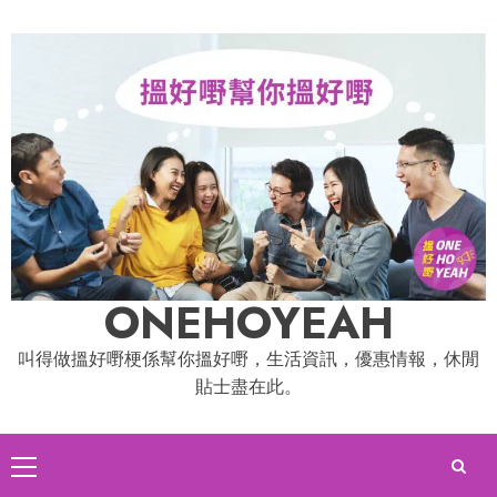
Skip
to
content
ONEHOYEAH
叫得做搵好嘢梗係幫你搵好嘢，生活資訊，優惠情報，休閒
貼士盡在此。
Primary
Menu