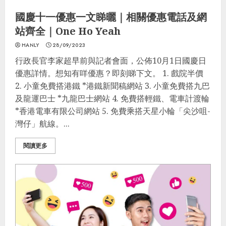
國慶十一優惠一文睇曬｜相關優惠電話及網
站齊全｜One Ho Yeah
HANLY
28/09/2023
行政長官李家超早前與記者會面，公佈10月1日國慶日
優惠詳情。想知有咩優惠？即刻睇下文。 1. 戲院半價
2. 小童免費搭港鐵 *港鐵新聞稿網站 3. 小童免費搭九巴
及龍運巴士 *九龍巴士網站 4. 免費搭輕鐵、電車計渡輪
*香港電車有限公司網站 5. 免費乘搭天星小輪「尖沙咀-
灣仔」航線。...
閱讀更多