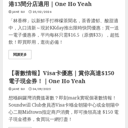
港13間分店適用｜One Ho Yeah
JANE SUI
25/02/2026
「林香檸」以新鮮手打檸檬茶聞名，茶香濃郁、酸甜適
中，入口清新～現於KKday推出限時快閃優惠：買一送
一電子優惠券，平均每杯只需$16.5（原價$33），超抵
飲！即買即用，逛街必備！
閱讀更多
信用卡優惠
格價
最著數
生活Tips
最著數優惠
優惠區
【著數情報】Visa卡優惠｜賞你高達$150
電子現金券！｜One Ho Yeah
JANE SUI
04/09/2025
想喺銅鑼灣消費搵著數？即刻mark實呢個著數情報！
Soundwill Club會員憑Visa卡喺金朝陽中心或金朝陽中
心二期Midtown指定商戶消費，即可換領高達 $150 電
子現金禮券，食買玩一網打盡！