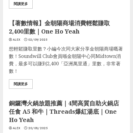
閱讀更多
格價
最著數
最著數優惠
【著數情報】金朝陽商場消費輕鬆賺取
2,400里數｜One Ho Yeah
ALEX
02/09/2025
想輕鬆賺取里數？小編今次同大家分享金朝陽商場嘅著
數！Soundwill Club會員喺金朝陽中心同Midtown消
費，最多可以賺到2,400「亞洲萬里通」里數，非常著
數！
閱讀更多
最著數
生活貼士
飲食推介
格價
優惠區
銅鑼灣火鍋放題推薦｜4間高質自助火鍋店
任食 A5 和牛｜Threads爆紅湯底｜One
Ho Yeah
ALEX
20/08/2025