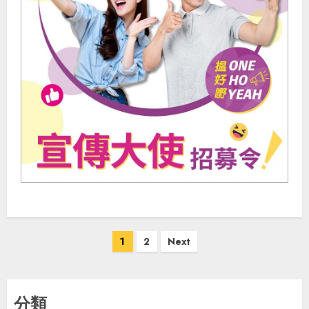
Posts
1
2
Next
pagination
分類